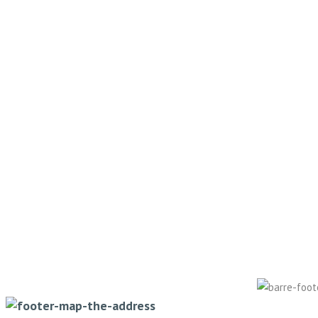
"jj/mm/aaaa"]
HEURE
Une
question ?