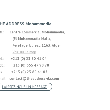
HE ADDRESS Mohammedia
dr.:
Centre Commercial Mohammedia,
El Mohammadia Mall),
e étage, bureau 1163, Alger
Voir sur la map
él.:
+213 (0) 23 80 41 04
ob.:
+213 (0) 555 47 90 78
Fax:
+213 (0) 23 80 41 05
mail:
contact@theaddress-dz.com
LAISSEZ-NOUS UN MESSAGE