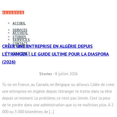
RESERVER
ACCUEIL
SERVICES
ACCUEIL
STORIES
SERVICES
CONTACT
CRÉER UNE ENTREPRISE EN ALGÉRIE DEPUIS
STORIES
L’ÉTRANGER : LE GUIDE ULTIME POUR LA DIASPORA
CONTACT
(2026)
Stories
- 8 juillet 2026
Tu vis en France, au Canada, en Belgique ou ailleurs. L’idée de créer
une entreprise en Algérie depuis l’étranger te trotte dans la tête
depuis un moment. Le problème, ce n’est pas l’envie. C’est la peur
de te perdre dans une administration que tu ne maîtrises plus. À 2
000 ou 5 000 kilomètres de […]