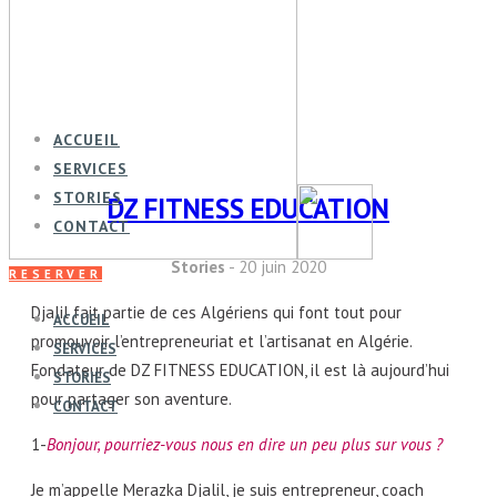
ACCUEIL
SERVICES
STORIES
DZ FITNESS EDUCATION
CONTACT
Stories
- 20 juin 2020
RESERVER
Djalil fait partie de ces Algériens qui font tout pour
ACCUEIL
promouvoir l’entrepreneuriat et l’artisanat en Algérie.
SERVICES
Fondateur de DZ FITNESS EDUCATION, il est là aujourd’hui
STORIES
pour partager son aventure.
CONTACT
1-
Bonjour, pourriez-vous nous en dire un peu plus sur vous ?
Je m’appelle Merazka Djalil, je suis entrepreneur, coach