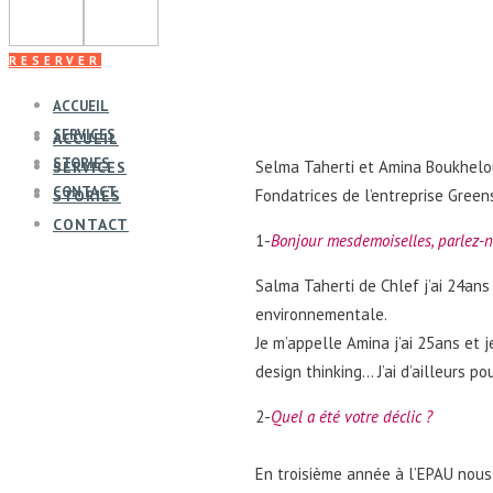
RESERVER
ACCUEIL
SERVICES
ACCUEIL
STORIES
Selma Taherti et Amina Boukhelou
SERVICES
CONTACT
Fondatrices de l’entreprise Greens
STORIES
CONTACT
1-
Bonjour mesdemoiselles, parlez-
Salma Taherti de Chlef j’ai 24ans 
environnementale.
Je m’appelle Amina j’ai 25ans et j
design thinking… J’ai d’ailleurs p
2-
Quel a été votre déclic ?
En troisième année à l’EPAU nous