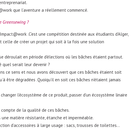
entreprenariat.
t@work que l’aventure a réellement commencé.
e Greensewing ?
Impact@work .C’est une compétition destinée aux étudiants d’Alger,
t celle de créer un projet qui soit à la fois une solution
 se déroulait en période d’élections où les bâches étaient partout.
uel serait leur devenir ?
ns ce sens et nous avons découvert que ces bâches étaient soit
u’à être dégradées .Quoiqu’il en soit ces bâches n’étaient jamais
 changer l’écosystème de ce produit, passer d’un écosystème linaire
compte de la qualité de ces bâches.
s une matière résistante, étanche et imperméable.
ction d’accessoires à large usage : sacs, trousses de toilettes…