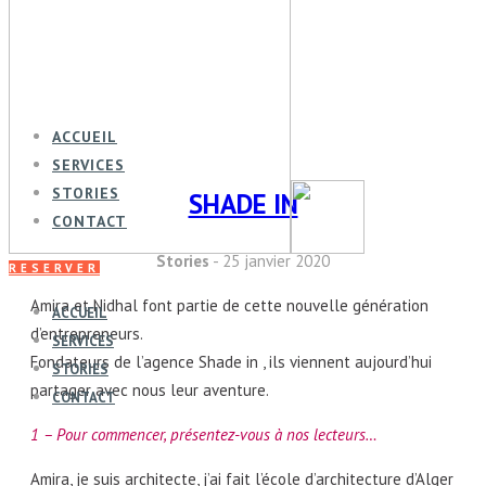
ACCUEIL
SERVICES
STORIES
SHADE IN
CONTACT
Stories
- 25 janvier 2020
RESERVER
Amira et Nidhal font partie de cette nouvelle génération
ACCUEIL
d’entrepreneurs.
SERVICES
Fondateurs de l’agence Shade in , ils viennent aujourd’hui
STORIES
partager avec nous leur aventure.
CONTACT
1 – Pour commencer, présentez-vous à nos lecteurs…
Amira, je suis architecte, j’ai fait l’école d’architecture d’Alger