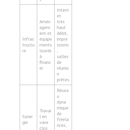
Intern
et
Amén
très
agem
haut
ent et
débit,
Infras
équipe
impre
tructu
ments
ssions
re
lourds
,
à
salles
financ
de
er
réunio
n
prêtes
Résea
u
dyna
mique
Travai
de
Syner
l en
freela
gie
vase
nces,
clos