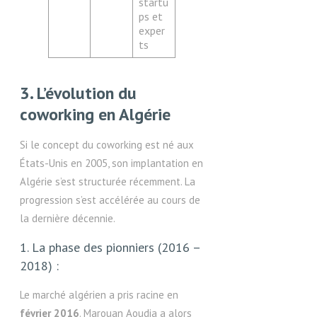
startu
ps et
exper
ts
3. L’évolution du
coworking en Algérie
Si le concept du coworking est né aux
États-Unis en 2005, son implantation en
Algérie s’est structurée récemment. La
progression s’est accélérée au cours de
la dernière décennie.
1. La phase des pionniers (2016 –
2018) :
Le marché algérien a pris racine en
février 2016
. Marouan Aoudia a alors