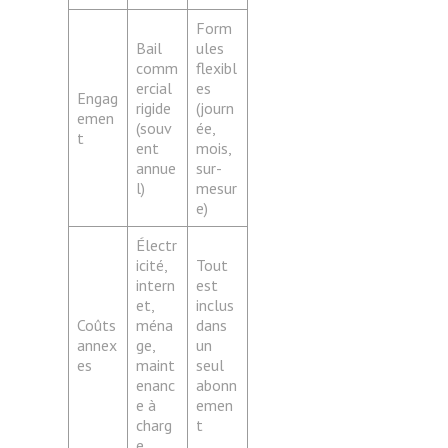
Form
Bail
ules
comm
flexibl
ercial
es
Engag
rigide
(journ
emen
(souv
ée,
t
ent
mois,
annue
sur-
l)
mesur
e)
Électr
icité,
Tout
intern
est
et,
inclus
Coûts
ména
dans
annex
ge,
un
es
maint
seul
enanc
abonn
e à
emen
charg
t
e