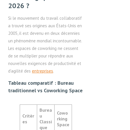
2026 ?
Si le mouvement du travail collaboratif
a trouvé ses origines aux États-Unis en
2005, il est devenu en deux décennies
un phénomène mondial incontournable.
Les espaces de coworking ne cessent
de se multiplier pour répondre aux
nouvelles exigences de productivité et
d’agilité des
entreprises
.
Tableau comparatif : Bureau
traditionnel vs Coworking Space
Burea
Cowo
Critèr
u
rking
es
Classi
Space
que