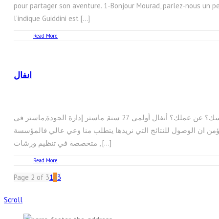
pour partager son aventure. 1-Bonjour Mourad, parlez-nous un p
l’indique Guiddini est […]
Read More
انفال
تنتمي انفال الى هذا الجيل الجديد من رواد الأعمال.ها هي اليوم تشاركنا مغامرتها أخبرنا قليلاً عن نفسك؟ عن عملك؟ أنفال أولمي 27 سنة, ماستر إدارة الجودة,ماستر في
من ان الوصول للنتائج التي نريدها يتطلب منا وعي عالي فالمؤسسة
متخصصة في تنظيم ورشات , […]
Read More
Page 2 of 3
1
2
3
Scroll