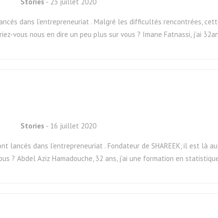
Stories
- 23 juillet 2020
ancés dans l’entrepreneuriat . Malgré les difficultés rencontrées, cet
urriez-vous nous en dire un peu plus sur vous ? Imane Fatnassi, j’ai 32an
Stories
- 16 juillet 2020
ont lancés dans l’entrepreneuriat . Fondateur de SHAREEK, il est là a
ous ? Abdel Aziz Hamadouche, 32 ans, j’ai une formation en statistique